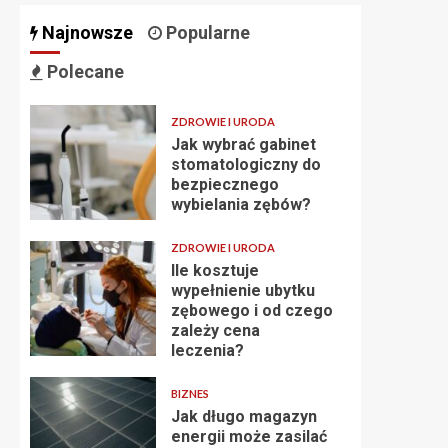
Najnowsze
Popularne
Polecane
ZDROWIE I URODA
Jak wybrać gabinet
stomatologiczny do
bezpiecznego
wybielania zębów?
ZDROWIE I URODA
Ile kosztuje
wypełnienie ubytku
zębowego i od czego
zależy cena
leczenia?
BIZNES
Jak długo magazyn
energii może zasilać