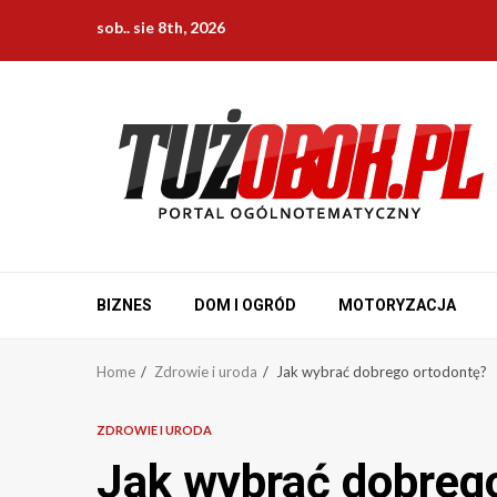
Skip
sob.. sie 8th, 2026
to
content
BIZNES
DOM I OGRÓD
MOTORYZACJA
Home
Zdrowie i uroda
Jak wybrać dobrego ortodontę?
ZDROWIE I URODA
Jak wybrać dobreg