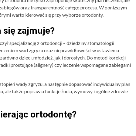
ry ortodonta nie tylko zaproponuje skuteczny plan leczenia, ale
zabiegów oraz transparentność całego procesu. W poniższym
tórymi warto kierować się przy wyborze ortodonty.
m się zajmuje?
czył specjalizację z ortodoncji – dziedziny stomatologii
leczeniem wad zgryzu oraz nieprawidłowości w ustawieniu
arówno dzieci, młodzież, jak i dorosłych. Do metod korekcji
kładki prostujące (alignery) czy leczenie wspomagane zabiegami
 stopień wady zgryzu, a następnie dopasować indywidualny plan
hu, ale także poprawia funkcje żucia, wymowy i ogólne zdrowie
ierając ortodontę?