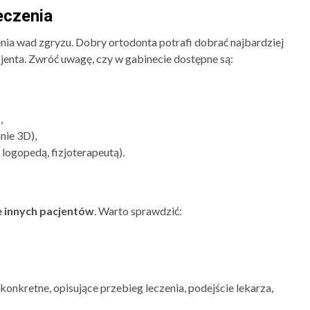
eczenia
ia wad zgryzu. Dobry ortodonta potrafi dobrać najbardziej
enta. Zwróć uwagę, czy w gabinecie dostępne są:
)
,
nie 3D),
logopedą, fizjoterapeutą).
e innych pacjentów
. Warto sprawdzić:
konkretne, opisujące przebieg leczenia, podejście lekarza,