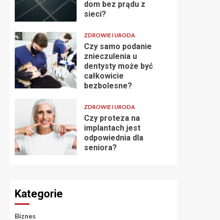
dom bez prądu z
sieci?
ZDROWIE I URODA
Czy samo podanie
znieczulenia u
dentysty może być
całkowicie
bezbolesne?
ZDROWIE I URODA
Czy proteza na
implantach jest
odpowiednia dla
seniora?
Kategorie
Biznes