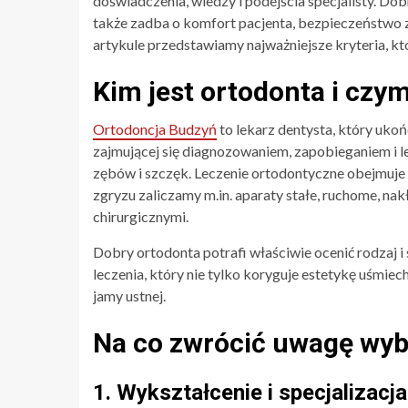
doświadczenia, wiedzy i podejścia specjalisty. Dob
także zadba o komfort pacjenta, bezpieczeństwo 
artykule przedstawiamy najważniejsze kryteria, k
Kim jest ortodonta i czy
Ortodoncja Budzyń
to lekarz dentysta, który ukoń
zajmującej się diagnozowaniem, zapobieganiem i 
zębów i szczęk. Leczenie ortodontyczne obejmuje z
zgryzu zaliczamy m.in. aparaty stałe, ruchome, na
chirurgicznymi.
Dobry ortodonta potrafi właściwie ocenić rodzaj i
leczenia, który nie tylko koryguje estetykę uśmiec
jamy ustnej.
Na co zwrócić uwagę wyb
1. Wykształcenie i specjalizacja