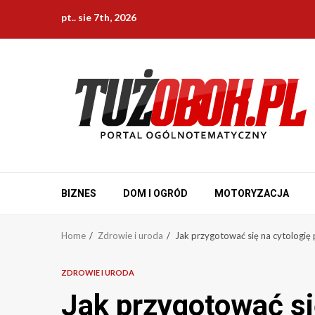
Skip
pt.. sie 7th, 2026
to
content
BIZNES
DOM I OGRÓD
MOTORYZACJA
Home
Zdrowie i uroda
Jak przygotować się na cytologię
ZDROWIE I URODA
Jak przygotować si