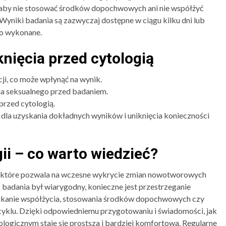
, aby nie stosować środków dopochwowych ani nie współżyć
 Wyniki badania są zazwyczaj dostępne w ciągu kilku dni lub
ło wykonane.
knięcia przed cytologią
ji, co może wpłynąć na wynik.
ia seksualnego przed badaniem.
rzed cytologią.
 dla uzyskania dokładnych wyników i uniknięcia konieczności
ii – co warto wiedzieć?
, które pozwala na wczesne wykrycie zmian nowotworowych
 badania był wiarygodny, konieczne jest przestrzeganie
unikanie współżycia, stosowania środków dopochwowych czy
klu. Dzięki odpowiedniemu przygotowaniu i świadomości, jak
ologicznym staje się prostsza i bardziej komfortowa. Regularne