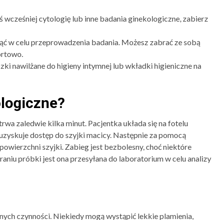
ś wcześniej cytologię lub inne badania ginekologiczne, zabierz
djąć w celu przeprowadzenia badania. Możesz zabrać ze sobą
ortowo.
zki nawilżane do higieny intymnej lub wkładki higieniczne na
ologiczne?
rwa zaledwie kilka minut. Pacjentka układa się na fotelu
uzyskuje dostęp do szyjki macicy. Następnie za pomocą
owierzchni szyjki. Zabieg jest bezbolesny, choć niektóre
niu próbki jest ona przesyłana do laboratorium w celu analizy
nych czynności. Niekiedy mogą wystąpić lekkie plamienia,