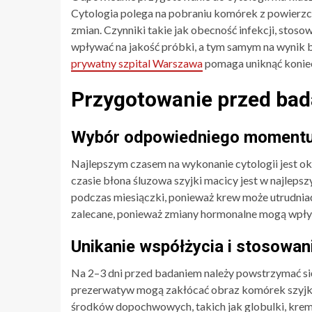
Cytologia polega na pobraniu komórek z powierzch
zmian. Czynniki takie jak obecność infekcji, st
wpływać na jakość próbki, a tym samym na wynik 
prywatny szpital Warszawa
pomaga uniknąć koniec
Przygotowanie przed ba
Wybór odpowiedniego momentu
Najlepszym czasem na wykonanie cytologii jest ok
czasie błona śluzowa szyjki macicy jest w najlep
podczas miesiączki, ponieważ krew może utrudniać o
zalecane, ponieważ zmiany hormonalne mogą wpły
Unikanie współżycia i stosow
Na 2–3 dni przed badaniem należy powstrzymać si
prezerwatyw mogą zakłócać obraz komórek szyjki 
środków dopochwowych, takich jak globulki, kremy