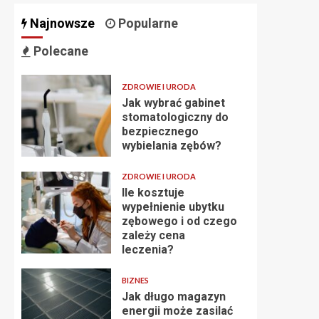
Najnowsze
Popularne
Polecane
ZDROWIE I URODA
Jak wybrać gabinet
stomatologiczny do
bezpiecznego
wybielania zębów?
ZDROWIE I URODA
Ile kosztuje
wypełnienie ubytku
zębowego i od czego
zależy cena
leczenia?
BIZNES
Jak długo magazyn
energii może zasilać