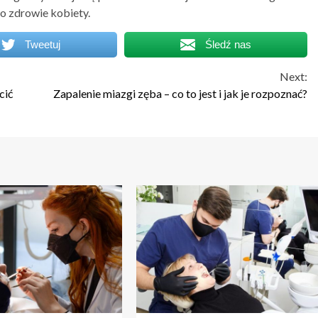
o zdrowie kobiety.
Tweetuj
Śledź nas
Next:
cić
Zapalenie miazgi zęba – co to jest i jak je rozpoznać?