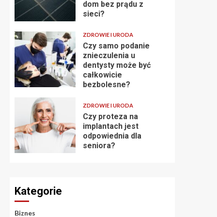
dom bez prądu z
sieci?
ZDROWIE I URODA
Czy samo podanie
znieczulenia u
dentysty może być
całkowicie
bezbolesne?
ZDROWIE I URODA
Czy proteza na
implantach jest
odpowiednia dla
seniora?
Kategorie
Biznes