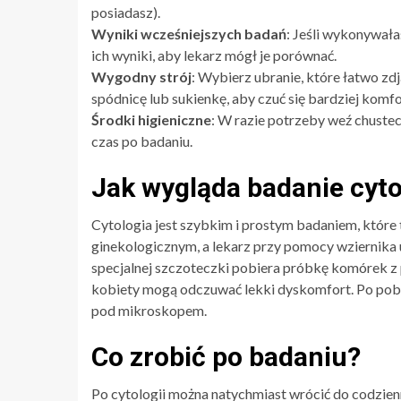
posiadasz).
Wyniki wcześniejszych badań
: Jeśli wykonywała
ich wyniki, aby lekarz mógł je porównać.
Wygodny strój
: Wybierz ubranie, które łatwo z
spódnicę lub sukienkę, aby czuć się bardziej komf
Środki higieniczne
: W razie potrzeby weź chustec
czas po badaniu.
Jak wygląda badanie cyt
Cytologia jest szybkim i prostym badaniem, które t
ginekologicznym, a lekarz przy pomocy wziernika 
specjalnej szczoteczki pobiera próbkę komórek z p
kobiety mogą odczuwać lekki dyskomfort. Po pobra
pod mikroskopem.
Co zrobić po badaniu?
Po cytologii można natychmiast wrócić do codzien