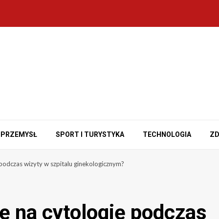
PRZEMYSŁ
SPORT I TURYSTYKA
TECHNOLOGIA
ZD
 podczas wizyty w szpitalu ginekologicznym?
ę na cytologię podczas