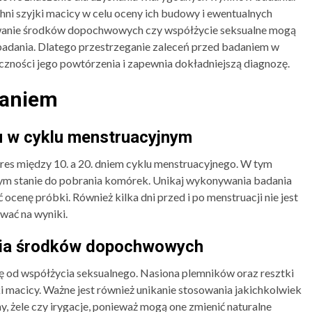
ni szyjki macicy w celu oceny ich budowy i ewentualnych
osowanie środków dopochwowych czy współżycie seksualne mogą
badania. Dlatego przestrzeganie zaleceń przed badaniem w
zności jego powtórzenia i zapewnia dokładniejszą diagnozę.
daniem
 w cyklu menstruacyjnym
res między 10. a 20. dniem cyklu menstruacyjnego. W tym
szym stanie do pobrania komórek. Unikaj wykonywania badania
cenę próbki. Również kilka dni przed i po menstruacji nie jest
wać na wyniki.
ania środków dopochwowych
ę od współżycia seksualnego. Nasiona plemników oraz resztki
macicy. Ważne jest również unikanie stosowania jakichkolwiek
, żele czy irygacje, ponieważ mogą one zmienić naturalne