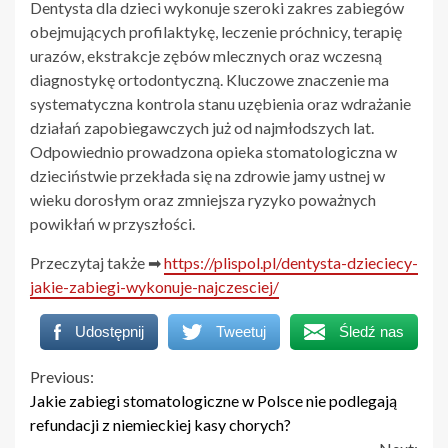
Dentysta dla dzieci wykonuje szeroki zakres zabiegów
obejmujących profilaktykę, leczenie próchnicy, terapię
urazów, ekstrakcje zębów mlecznych oraz wczesną
diagnostykę ortodontyczną. Kluczowe znaczenie ma
systematyczna kontrola stanu uzębienia oraz wdrażanie
działań zapobiegawczych już od najmłodszych lat.
Odpowiednio prowadzona opieka stomatologiczna w
dzieciństwie przekłada się na zdrowie jamy ustnej w
wieku dorosłym oraz zmniejsza ryzyko poważnych
powikłań w przyszłości.
Przeczytaj także ➡
https://plispol.pl/dentysta-dzieciecy-
jakie-zabiegi-wykonuje-najczesciej/
Udostępnij
Tweetuj
Śledź nas
Continue
Previous:
Jakie zabiegi stomatologiczne w Polsce nie podlegają
Reading
refundacji z niemieckiej kasy chorych?