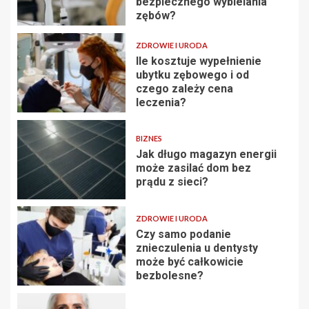
bezpiecznego wybielania
zębów?
ZDROWIE I URODA
Ile kosztuje wypełnienie
ubytku zębowego i od
czego zależy cena
leczenia?
BIZNES
Jak długo magazyn energii
może zasilać dom bez
prądu z sieci?
ZDROWIE I URODA
Czy samo podanie
znieczulenia u dentysty
może być całkowicie
bezbolesne?