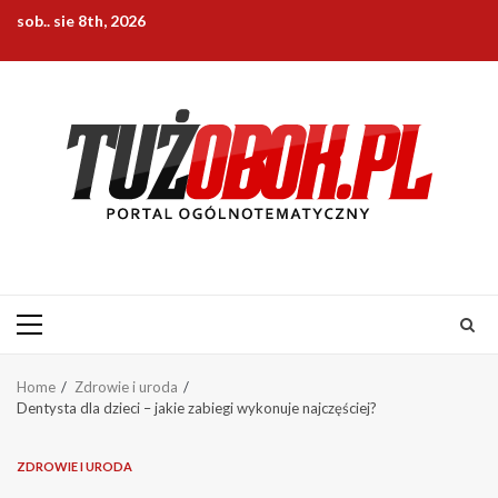
Skip
sob.. sie 8th, 2026
to
content
Primary
Menu
Home
Zdrowie i uroda
Dentysta dla dzieci – jakie zabiegi wykonuje najczęściej?
ZDROWIE I URODA