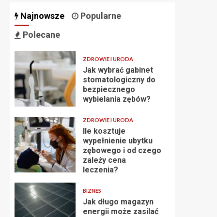
Najnowsze
Popularne
Polecane
ZDROWIE I URODA
Jak wybrać gabinet
stomatologiczny do
bezpiecznego
wybielania zębów?
ZDROWIE I URODA
Ile kosztuje
wypełnienie ubytku
zębowego i od czego
zależy cena
leczenia?
BIZNES
Jak długo magazyn
energii może zasilać