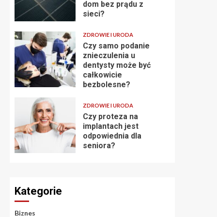
dom bez prądu z
sieci?
ZDROWIE I URODA
Czy samo podanie
znieczulenia u
dentysty może być
całkowicie
bezbolesne?
ZDROWIE I URODA
Czy proteza na
implantach jest
odpowiednia dla
seniora?
Kategorie
Biznes