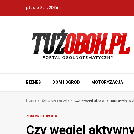
Skip
pt.. sie 7th, 2026
to
content
BIZNES
DOM I OGRÓD
MOTORYZACJA
Home
Zdrowie i uroda
Czy węgiel aktywny naprawdę wyb
ZDROWIE I URODA
Czy węgiel aktywn