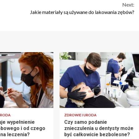
Next:
Jakie materiały są używane do lakowania zębów?
URODA
ZDROWIE I URODA
uje wypełnienie
Czy samo podanie
ębowego i od czego
znieczulenia u dentysty może
ena leczenia?
być całkowicie bezbolesne?