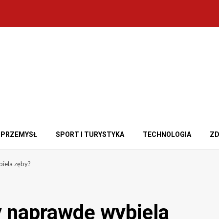
PRZEMYSŁ
SPORT I TURYSTYKA
TECHNOLOGIA
ZD
iela zęby?
y naprawdę wybiela