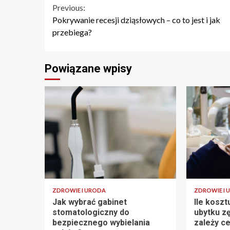
Continue
Previous:
Pokrywanie recesji dziąsłowych – co to jest i jak
Reading
przebiega?
Powiązane wpisy
ZDROWIE I URODA
ZDROWIE I 
Jak wybrać gabinet
Ile koszt
stomatologiczny do
ubytku z
bezpiecznego wybielania
zależy c