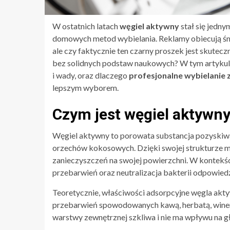
W ostatnich latach
węgiel aktywny
stał się jedn
domowych metod wybielania. Reklamy obiecują śni
ale czy faktycznie ten czarny proszek jest skutec
bez solidnych podstaw naukowych? W tym artykule p
i wady, oraz dlaczego
profesjonalne wybielanie
lepszym wyborem.
Czym jest węgiel aktywny 
Węgiel aktywny to porowata substancja pozyskiwan
orzechów kokosowych. Dzięki swojej strukturze ma 
zanieczyszczeń na swojej powierzchni. W kontekśc
przebarwień oraz neutralizacja bakterii odpowied
Teoretycznie, właściwości adsorpcyjne węgla a
przebarwień spowodowanych kawą, herbatą, winem 
warstwy zewnętrznej szkliwa i nie ma wpływu na g