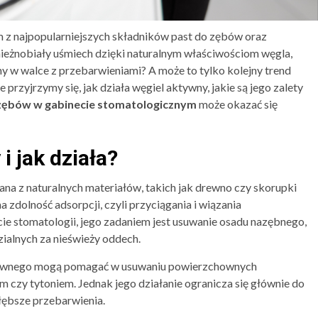
ym z najpopularniejszych składników past do zębów oraz
eżnobiały uśmiech dzięki naturalnym właściwościom węgla,
zny w walce z przebarwieniami? A może to tylko kolejny trend
rzyjrzymy się, jak działa węgiel aktywny, jakie są jego zalety
 zębów w gabinecie stomatologicznym
może okazać się
i jak działa?
a z naturalnych materiałów, takich jak drewno czy skorupki
zdolność adsorpcji, czyli przyciągania i wiązania
ie stomatologii, jego zadaniem jest usuwanie osadu nazębnego,
zialnych za nieświeży oddech.
ktywnego mogą pomagać w usuwaniu powierzchownych
czy tytoniem. Jednak jego działanie ogranicza się głównie do
łębsze przebarwienia.