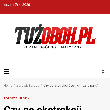
Skip
pt.. sie 7th, 2026
to
content
Primary
Menu
Home
Zdrowie i uroda
Czy po ekstrakcji ósemki można palić?
ZDROWIE I URODA
Czy po ekstrakcji