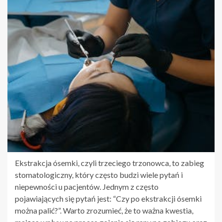
Ekstrakcja ósemki, czyli trzeciego trzonowca, to zabieg
stomatologiczny, który często budzi wiele pytań i
niepewności u pacjentów. Jednym z często
pojawiających się pytań jest: “Czy po ekstrakcji ósemki
można palić?”. Warto zrozumieć, że to ważna kwestia,