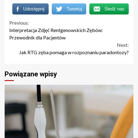
Udostępnij
Tweetuj
Śledź nas
Continue
Previous:
Interpretacja Zdjęć Rentgenowskich Zębów:
Reading
Przewodnik dla Pacjentów
Next:
Jak RTG zęba pomaga w rozpoznaniu paradontozy?
Powiązane wpisy