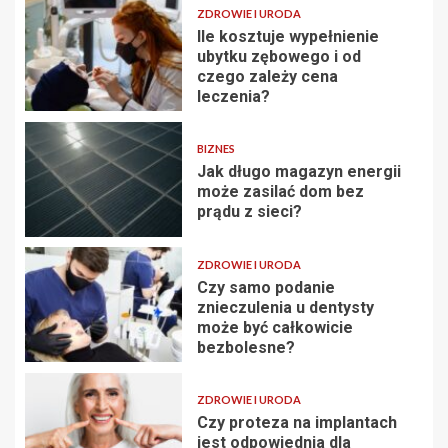
ZDROWIE I URODA
Ile kosztuje wypełnienie
ubytku zębowego i od
czego zależy cena
leczenia?
BIZNES
Jak długo magazyn energii
może zasilać dom bez
prądu z sieci?
ZDROWIE I URODA
Czy samo podanie
znieczulenia u dentysty
może być całkowicie
bezbolesne?
ZDROWIE I URODA
Czy proteza na implantach
jest odpowiednia dla