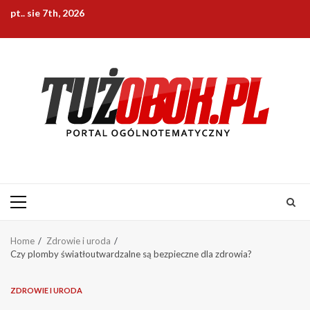
Skip
pt.. sie 7th, 2026
to
content
Primary
Menu
Home
Zdrowie i uroda
Czy plomby światłoutwardzalne są bezpieczne dla zdrowia?
ZDROWIE I URODA