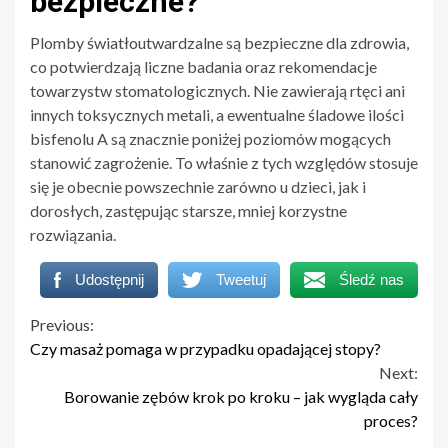
bezpieczne?
Plomby światłoutwardzalne są bezpieczne dla zdrowia,
co potwierdzają liczne badania oraz rekomendacje
towarzystw stomatologicznych. Nie zawierają rtęci ani
innych toksycznych metali, a ewentualne śladowe ilości
bisfenolu A są znacznie poniżej poziomów mogących
stanowić zagrożenie. To właśnie z tych względów stosuje
się je obecnie powszechnie zarówno u dzieci, jak i
dorosłych, zastępując starsze, mniej korzystne
rozwiązania.
Udostępnij
Tweetuj
Śledź nas
Continue
Previous:
Czy masaż pomaga w przypadku opadającej stopy?
Reading
Next:
Borowanie zębów krok po kroku – jak wygląda cały
proces?