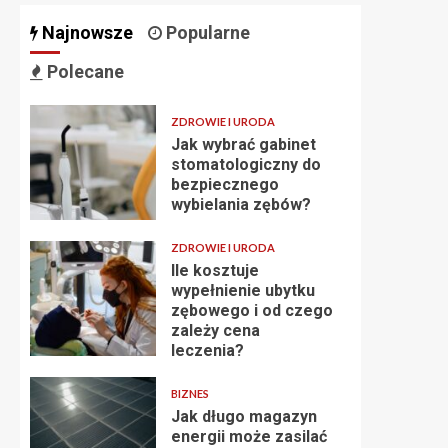
Najnowsze
Popularne
Polecane
ZDROWIE I URODA
Jak wybrać gabinet
stomatologiczny do
bezpiecznego
wybielania zębów?
ZDROWIE I URODA
Ile kosztuje
wypełnienie ubytku
zębowego i od czego
zależy cena
leczenia?
BIZNES
Jak długo magazyn
energii może zasilać