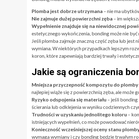
Plomba jest dobrze utrzymana
– nie ma ubytków,
Nie zajmuje dużej powierzchni zęba
– im większa
Wypełnienie znajduje się na niewidocznej powi
estetycznego wykończenia, bonding może nie być
Jeśli plomba zajmuje znaczną część zęba lub jest
wymiana. W niektórych przypadkach lepszym rozw
koron, które zapewniają bardziej trwały i estetycz
Jakie są ograniczenia b
Mniejsza przyczepność kompozytu do plomby n
najlepiej wiąże się z powierzchnią zęba, ale może 
Ryzyko odspojenia się materiału
– jeśli bonding
ścierania lub odklejenia w wyniku codziennych czy
Trudności w uzyskaniu jednolitego koloru
– kom
istniejących wypełnień, co może powodować nieró
Konieczność wcześniejszej oceny stanu plomb
wymaga wymiany i czy bonding będzie trwałym r