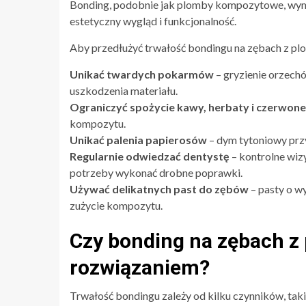
Bonding, podobnie jak plomby kompozytowe, wymag
estetyczny wygląd i funkcjonalność.
Aby przedłużyć trwałość bondingu na zębach z pl
Unikać twardych pokarmów
– gryzienie orzech
uszkodzenia materiału.
Ograniczyć spożycie kawy, herbaty i czerwon
kompozytu.
Unikać palenia papierosów
– dym tytoniowy przy
Regularnie odwiedzać dentystę
– kontrolne wiz
potrzeby wykonać drobne poprawki.
Używać delikatnych past do zębów
– pasty o w
zużycie kompozytu.
Czy bonding na zębach z
rozwiązaniem?
Trwałość bondingu zależy od kilku czynników, takic