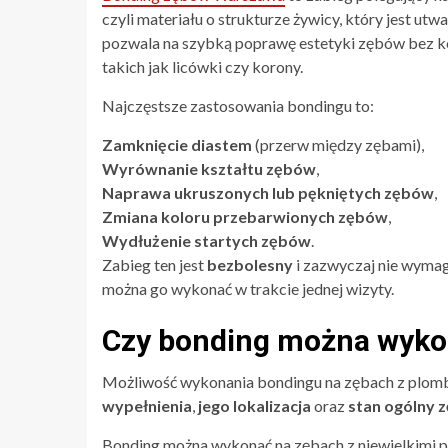
czyli materiału o strukturze żywicy, który jest ut
pozwala na szybką poprawę estetyki zębów bez kon
takich jak licówki czy korony.
Najczęstsze zastosowania bondingu to:
Zamknięcie diastem
(przerw między zębami),
Wyrównanie kształtu zębów
,
Naprawa ukruszonych lub pękniętych zębów
,
Zmiana koloru przebarwionych zębów
,
Wydłużenie startych zębów
.
Zabieg ten jest
bezbolesny
i zazwyczaj nie wymag
można go wykonać w trakcie jednej wizyty.
Czy bonding można wyko
Możliwość wykonania bondingu na zębach z plomba
wypełnienia
,
jego lokalizacja
oraz
stan ogólny 
Bonding można wykonać na zębach z niewielkimi 