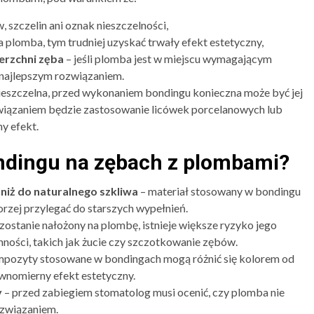
 szczelin ani oznak nieszczelności,
 plomba, tym trudniej uzyskać trwały efekt estetyczny,
erzchni zęba
– jeśli plomba jest w miejscu wymagającym
 najlepszym rozwiązaniem.
 nieszczelna, przed wykonaniem bondingu konieczna może być jej
iązaniem będzie zastosowanie licówek porcelanowych lub
ny efekt.
ondingu na zębach z plombami?
iż do naturalnego szkliwa
– materiał stosowany w bondingu
gorzej przylegać do starszych wypełnień.
 zostanie nałożony na plombę, istnieje większe ryzyko jego
nności, takich jak żucie czy szczotkowanie zębów.
pozyty stosowane w bondingach mogą różnić się kolorem od
wnomierny efekt estetyczny.
y
– przed zabiegiem stomatolog musi ocenić, czy plomba nie
ozwiązaniem.