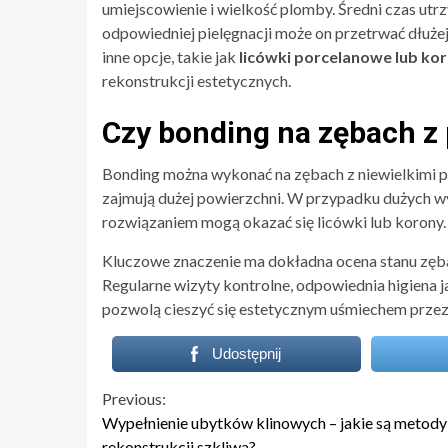
umiejscowienie i wielkość plomby. Średni czas ut
odpowiedniej pielęgnacji może on przetrwać dłuże
inne opcje, takie jak
licówki porcelanowe lub ko
rekonstrukcji estetycznych.
Czy bonding na zębach z
Bonding można wykonać na zębach z niewielkimi p
zajmują dużej powierzchni. W przypadku dużych w
rozwiązaniem mogą okazać się licówki lub korony.
Kluczowe znaczenie ma dokładna ocena stanu zęba
Regularne wizyty kontrolne, odpowiednia higiena 
pozwolą cieszyć się estetycznym uśmiechem przez 
Udostępnij
Continue
Previous:
Wypełnienie ubytków klinowych – jakie są metody
Reading
rekonstrukcji szkliwa?