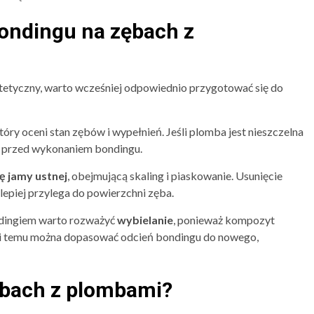
bondingu na zębach z
stetyczny, warto wcześniej odpowiednio przygotować się do
który oceni stan zębów i wypełnień. Jeśli plomba jest nieszczelna
na przed wykonaniem bondingu.
ję jamy ustnej
, obejmującą skaling i piaskowanie. Usunięcie
lepiej przylega do powierzchni zęba.
ondingiem warto rozważyć
wybielanie
, ponieważ kompozyt
ęki temu można dopasować odcień bondingu do nowego,
ębach z plombami?