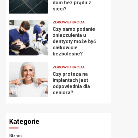
dom bez prądu z
sieci?
ZDROWIE I URODA
Czy samo podanie
znieczulenia u
dentysty może być
całkowicie
bezbolesne?
ZDROWIE I URODA
Czy proteza na
implantach jest
odpowiednia dla
seniora?
Kategorie
Biznes