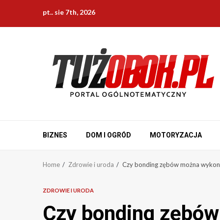
Skip
pt.. sie 7th, 2026
to
content
BIZNES
DOM I OGRÓD
MOTORYZACJA
Home
Zdrowie i uroda
Czy bonding zębów można wykona
ZDROWIE I URODA
Czy bonding zębó