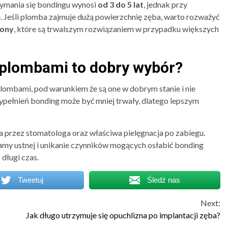
rzymania się bondingu wynosi
od 3 do 5 lat
, jednak przy
j. Jeśli plomba zajmuje dużą powierzchnię zęba, warto rozważyć
rony
, które są trwalszym rozwiązaniem w przypadku większych
 plombami to dobry wybór?
lombami, pod warunkiem że są one w dobrym stanie i nie
ypełnień bonding może być mniej trwały, dlatego lepszym
 przez stomatologa oraz właściwa pielęgnacja po zabiegu.
jamy ustnej i unikanie czynników mogących osłabić bonding
długi czas.
Tweetuj
Śledź nas
Next:
Jak długo utrzymuje się opuchlizna po implantacji zęba?