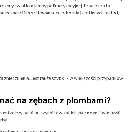
wardzany światłem lampy polimeryzacyjnej. Procedura ta
ieczności ich szlifowania, co odróżnia ją od innych metod,
a znieczulenia. Jest także szybki – w większości przypadków
nać na zębach z plombami?
mi zależy od kilku czynników, takich jak
rodzaj i wielkość
zęba
.
plombami, pod warunkiem że: