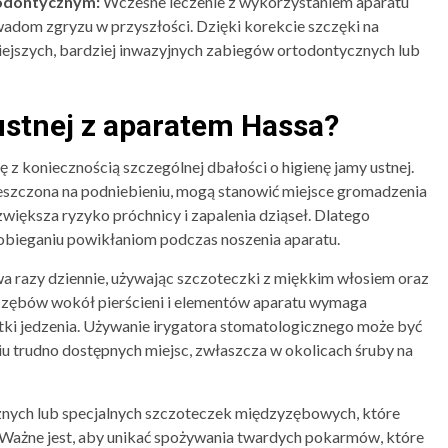
odontycznym:
Wczesne leczenie z wykorzystaniem aparatu
dom zgryzu w przyszłości. Dzięki korekcie szczęki na
iejszych, bardziej inwazyjnych zabiegów ortodontycznych lub
ustnej z aparatem Hassa?
z koniecznością szczególnej dbałości o higienę jamy ustnej.
eszczona na podniebieniu, mogą stanowić miejsce gromadzenia
i zwiększa ryzyko próchnicy i zapalenia dziąseł. Dlatego
pobieganiu powikłaniom podczas noszenia aparatu.
a razy dziennie, używając szczoteczki z miękkim włosiem oraz
e zębów wokół pierścieni i elementów aparatu wymaga
tki jedzenia. Używanie irygatora stomatologicznego może być
 trudno dostępnych miejsc, zwłaszcza w okolicach śruby na
cznych lub specjalnych szczoteczek międzyzębowych, które
Ważne jest, aby unikać spożywania twardych pokarmów, które