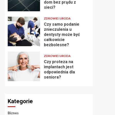
dom bez prądu z
sieci?
ZDROWIE I URODA
Czy samo podanie
znieczulenia u
dentysty może być
całkowicie
bezbolesne?
ZDROWIE I URODA
Czy proteza na
implantach jest
odpowiednia dla
seniora?
Kategorie
Biznes