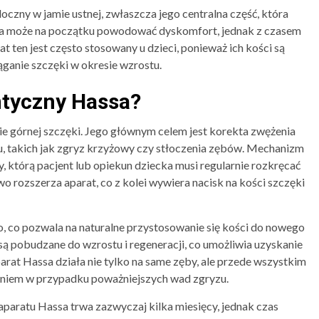
czny w jamie ustnej, zwłaszcza jego centralna część, która
cja może na początku powodować dyskomfort, jednak z czasem
t ten jest często stosowany u dzieci, ponieważ ich kości są
ąganie szczęki w okresie wzrostu.
ntyczny Hassa?
e górnej szczęki. Jego głównym celem jest korekta zwężenia
u, takich jak zgryz krzyżowy czy stłoczenia zębów. Mechanizm
y, którą pacjent lub opiekun dziecka musi regularnie rozkręcać
o rozszerza aparat, co z kolei wywiera nacisk na kości szczęki
, co pozwala na naturalne przystosowanie się kości do nowego
 są pobudzane do wzrostu i regeneracji, co umożliwia uzyskanie
arat Hassa działa nie tylko na same zęby, ale przede wszystkim
zaniem w przypadku poważniejszych wad zgryzu.
aratu Hassa trwa zazwyczaj kilka miesięcy, jednak czas