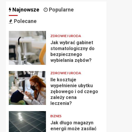
Najnowsze
Popularne
Polecane
ZDROWIE I URODA
Jak wybrać gabinet
stomatologiczny do
bezpiecznego
wybielania zębów?
ZDROWIE I URODA
Ile kosztuje
wypełnienie ubytku
zębowego i od czego
zależy cena
leczenia?
BIZNES
Jak długo magazyn
energii może zasilać