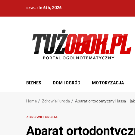
Skip
czw.. sie 6th, 2026
to
content
BIZNES
DOM I OGRÓD
MOTORYZACJA
Home
Zdrowie i uroda
Aparat ortodontyczny Hassa – jak 
ZDROWIE I URODA
Aparat ortodontycz