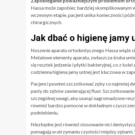
Zapobieganie poważniejszym problemom ort
Hassa może zapobiec bardziej skomplikowanym wa
wczesnym etapie, pacjent unika konieczności późn
chirurgicznych.
Jak dbać o higienę jamy 
Noszenie aparatu ortodontycznego Hassa wiąże się 
Metalowe elementy aparatu, zwłaszcza śruba umi
się resztek jedzenia i płytki bakteryjnej, co z kole
codzienna higiena jamy ustnej jest kluczowa w za
Pacjenci powinni szczotkować zęby co najmniej dw
pasty do zębów zawierającej fluor. Szczotkowani
szczególnej uwagi, aby usunąć nagromadzone resz
również bardzo pomocne w dokładnym czyszczeniu
podniebieniu.
Niezbędne jest również stosowanie nici dentysty
pomagają w utrzymaniu czystości między zębami. 