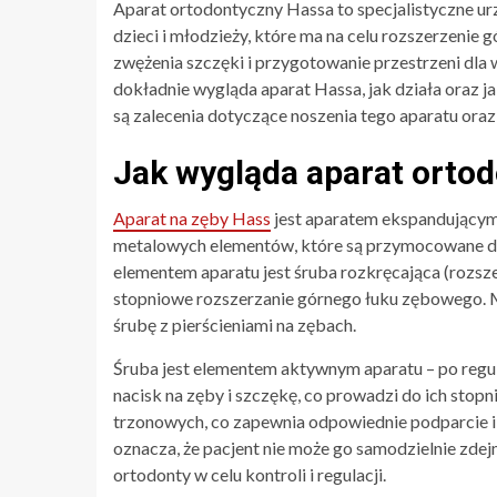
Aparat ortodontyczny Hassa to specjalistyczne u
dzieci i młodzieży, które ma na celu rozszerzeni
zwężenia szczęki i przygotowanie przestrzeni dla
dokładnie wygląda aparat Hassa, jak działa oraz ja
są zalecenia dotyczące noszenia tego aparatu oraz
Jak wygląda aparat orto
Aparat na zęby Hass
jest aparatem ekspandującym, 
metalowych elementów, które są przymocowane do
elementem aparatu jest śruba rozkręcająca (rozsz
stopniowe rozszerzanie górnego łuku zębowego. M
śrubę z pierścieniami na zębach.
Śruba jest elementem aktywnym aparatu – po regu
nacisk na zęby i szczękę, co prowadzi do ich stopn
trzonowych, co zapewnia odpowiednie podparcie i 
oznacza, że pacjent nie może go samodzielnie zde
ortodonty w celu kontroli i regulacji.