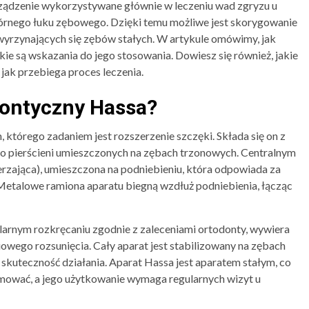
rządzenie wykorzystywane głównie w leczeniu wad zgryzu u
e górnego łuku zębowego. Dzięki temu możliwe jest skorygowanie
 wyrzynających się zębów stałych. W artykule omówimy, jak
kie są wskazania do jego stosowania. Dowiesz się również, jakie
 jak przebiega proces leczenia.
dontyczny Hassa?
którego zadaniem jest rozszerzenie szczęki. Składa się on z
 pierścieni umieszczonych na zębach trzonowych. Centralnym
erzająca), umieszczona na podniebieniu, która odpowiada za
etalowe ramiona aparatu biegną wzdłuż podniebienia, łącząc
larnym rozkręcaniu zgodnie z zaleceniami ortodonty, wywiera
iowego rozsunięcia. Cały aparat jest stabilizowany na zębach
skuteczność działania. Aparat Hassa jest aparatem stałym, co
jmować, a jego użytkowanie wymaga regularnych wizyt u