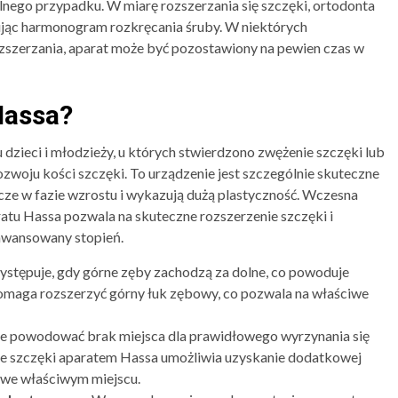
alnego przypadku. W miarę rozszerzania się szczęki, ortodonta
ując harmonogram rozkręcania śruby. W niektórych
szerzania, aparat może być pozostawiony na pewien czas w
Hassa?
dzieci i młodzieży, u których stwierdzono zwężenie szczęki lub
zwoju kości szczęki. To urządzenie jest szczególnie skuteczne
zcze w fazie wzrostu i wykazują dużą plastyczność. Wczesna
atu Hassa pozwala na skuteczne rozszerzenie szczęki i
awansowany stopień.
stępuje, gdy górne zęby zachodzą za dolne, co powoduje
omaga rozszerzyć górny łuk zębowy, co pozwala na właściwe
 powodować brak miejsca dla prawidłowego wyrzynania się
nie szczęki aparatem Hassa umożliwia uzyskanie dodatkowej
 we właściwym miejscu.