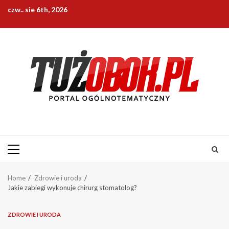
Skip
czw.. sie 6th, 2026
to
content
Primary
Menu
Home
Zdrowie i uroda
Jakie zabiegi wykonuje chirurg stomatolog?
ZDROWIE I URODA