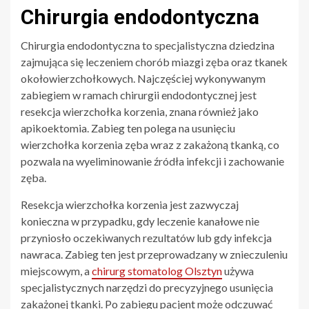
Chirurgia endodontyczna
Chirurgia endodontyczna to specjalistyczna dziedzina
zajmująca się leczeniem chorób miazgi zęba oraz tkanek
okołowierzchołkowych. Najczęściej wykonywanym
zabiegiem w ramach chirurgii endodontycznej jest
resekcja wierzchołka korzenia, znana również jako
apikoektomia. Zabieg ten polega na usunięciu
wierzchołka korzenia zęba wraz z zakażoną tkanką, co
pozwala na wyeliminowanie źródła infekcji i zachowanie
zęba.
Resekcja wierzchołka korzenia jest zazwyczaj
konieczna w przypadku, gdy leczenie kanałowe nie
przyniosło oczekiwanych rezultatów lub gdy infekcja
nawraca. Zabieg ten jest przeprowadzany w znieczuleniu
miejscowym, a
chirurg stomatolog Olsztyn
używa
specjalistycznych narzędzi do precyzyjnego usunięcia
zakażonej tkanki. Po zabiegu pacjent może odczuwać