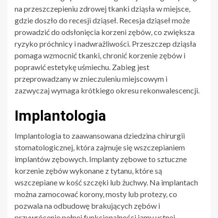
na przeszczepieniu zdrowej tkanki dziąsła w miejsce,
gdzie doszło do recesji dziąseł. Recesja dziąseł może
prowadzić do odsłonięcia korzeni zębów, co zwiększa
ryzyko próchnicy i nadwrażliwości. Przeszczep dziąsła
pomaga wzmocnić tkanki, chronić korzenie zębów i
poprawić estetykę uśmiechu. Zabieg jest
przeprowadzany w znieczuleniu miejscowym i
zazwyczaj wymaga krótkiego okresu rekonwalescencji.
Implantologia
Implantologia to zaawansowana dziedzina chirurgii
stomatologicznej, która zajmuje się wszczepianiem
implantów zębowych. Implanty zębowe to sztuczne
korzenie zębów wykonane z tytanu, które są
wszczepiane w kość szczęki lub żuchwy. Na implantach
można zamocować korony, mosty lub protezy, co
pozwala na odbudowę brakujących zębów i
przywrócenie pełnej funkcjonalności jamy ustnej.