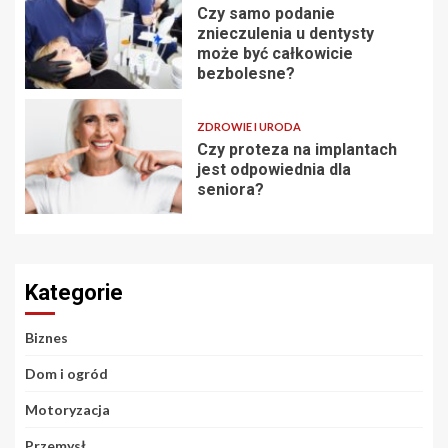
Czy samo podanie
znieczulenia u dentysty
może być całkowicie
bezbolesne?
ZDROWIE I URODA
Czy proteza na implantach
jest odpowiednia dla
seniora?
Kategorie
Biznes
Dom i ogród
Motoryzacja
Przemysł