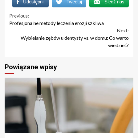
Udostępnij
Tweetuj
Śledź nas
Continue
Previous:
Profesjonalne metody leczenia erozji szkliwa
Reading
Next:
Wybielanie zębów u dentysty vs. w domu: Co warto
wiedzieć?
Powiązane wpisy