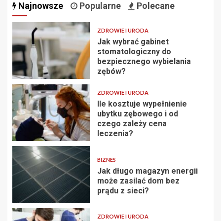
Najnowsze
Popularne
Polecane
ZDROWIE I URODA
Jak wybrać gabinet
stomatologiczny do
bezpiecznego wybielania
zębów?
ZDROWIE I URODA
Ile kosztuje wypełnienie
ubytku zębowego i od
czego zależy cena
leczenia?
BIZNES
Jak długo magazyn energii
może zasilać dom bez
prądu z sieci?
ZDROWIE I URODA