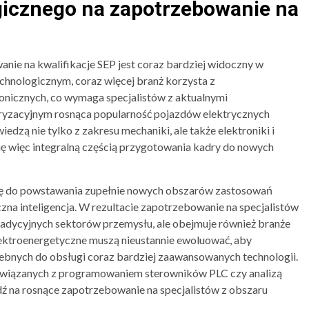
icznego na zapotrzebowanie na
ie na kwalifikacje SEP jest coraz bardziej widoczny w
chnologicznym, coraz więcej branż korzysta z
nicznych, co wymaga specjalistów z aktualnymi
oryzacyjnym rosnąca popularność pojazdów elektrycznych
zą nie tylko z zakresu mechaniki, ale także elektroniki i
się więc integralną częścią przygotowania kadry do nowych
się do powstawania zupełnie nowych obszarów zastosowań
uczna inteligencja. W rezultacie zapotrzebowanie na specjalistów
 tradycyjnych sektorów przemysłu, ale obejmuje również branże
elektroenergetyczne muszą nieustannie ewoluować, aby
zebnych do obsługi coraz bardziej zaawansowanych technologii.
iązanych z programowaniem sterowników PLC czy analizą
 na rosnące zapotrzebowanie na specjalistów z obszaru