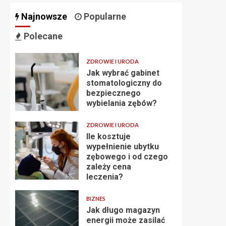
Najnowsze
Popularne
Polecane
ZDROWIE I URODA
Jak wybrać gabinet
stomatologiczny do
bezpiecznego
wybielania zębów?
ZDROWIE I URODA
Ile kosztuje
wypełnienie ubytku
zębowego i od czego
zależy cena
leczenia?
BIZNES
Jak długo magazyn
energii może zasilać