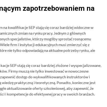
snącym zapotrzebowaniem na
a kwalifikacje SEP stają się coraz bardziej widoczne w
namicznych zmian na rynku pracy. Jednym z głównych
onych specjalistów, którzy mogliby sprostać rosnącemu
ele firm i instytucji edukacyjnych musi zmierzyć się z
re nie tylko odpowiadają na aktualne potrzeby rynku, ale
kacje SEP stają się coraz bardziej złożone i wyspecjalizowane,
ików. Firmy muszą nie tylko inwestować w nowoczesne
że zapewnić dostęp do wykwalifikowanych instruktorów i
 wiedzę praktyczną i teoretyczną. Ponadto, konieczne jest
ągłe aktualizowanie oferty szkoleniowej, aby zapewnić, że
ści i kompetencje do efektywnej pracy w swoich branżach.