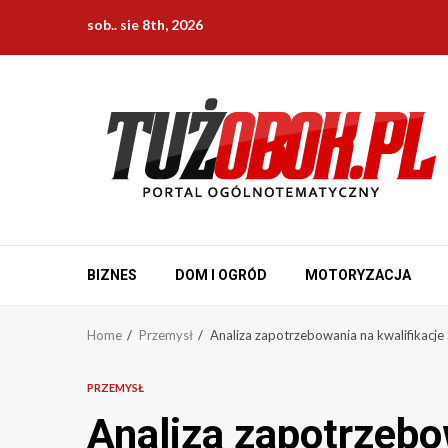
Skip
sob.. sie 8th, 2026
to
content
BIZNES
DOM I OGRÓD
MOTORYZACJA
Home
Przemysł
Analiza zapotrzebowania na kwalifikacj
PRZEMYSŁ
Analiza zapotrzebo