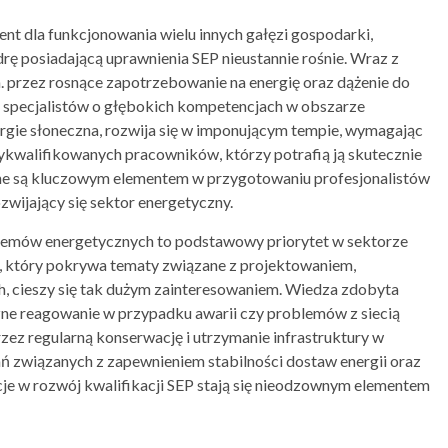
t dla funkcjonowania wielu innych gałęzi gospodarki,
 posiadającą uprawnienia SEP nieustannie rośnie. Wraz z
przez rosnące zapotrzebowanie na energię oraz dążenie do
 specjalistów o głębokich kompetencjach w obszarze
ergie słoneczna, rozwija się w imponującym tempie, wymagając
 wykwalifikowanych pracowników, którzy potrafią ją skutecznie
zne są kluczowym elementem w przygotowaniu profesjonalistów
zwijający się sektor energetyczny.
temów energetycznych to podstawowy priorytet w sektorze
, który pokrywa tematy związane z projektowaniem,
ych, cieszy się tak dużym zainteresowaniem. Wiedza zdobyta
zne reagowanie w przypadku awarii czy problemów z siecią
zez regularną konserwację i utrzymanie infrastruktury w
 związanych z zapewnieniem stabilności dostaw energii oraz
cje w rozwój kwalifikacji SEP stają się nieodzownym elementem