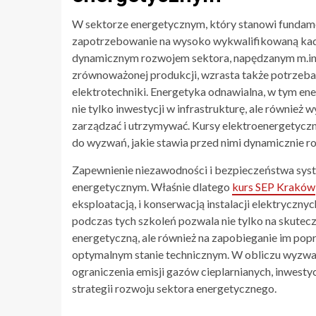
W sektorze energetycznym, który stanowi fundamen
zapotrzebowanie na wysoko wykwalifikowaną kadrę
dynamicznym rozwojem sektora, napędzanym m.in. 
zrównoważonej produkcji, wzrasta także potrzeba
elektrotechniki. Energetyka odnawialna, w tym en
nie tylko inwestycji w infrastrukturę, ale również
zarządzać i utrzymywać. Kursy elektroenergetyc
do wyzwań, jakie stawia przed nimi dynamicznie ro
Zapewnienie niezawodności i bezpieczeństwa sys
energetycznym. Właśnie dlatego
kurs SEP Kraków
eksploatacją, i konserwacją instalacji elektryczn
podczas tych szkoleń pozwala nie tylko na skutec
energetyczną, ale również na zapobieganie im popr
optymalnym stanie technicznym. W obliczu wyzwań
ograniczenia emisji gazów cieplarnianych, inwesty
strategii rozwoju sektora energetycznego.