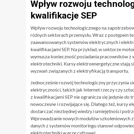
Wpływ rozwoju technolog
kwalifikacje SEP
Wpływ rozwoju technologicznego na zapotrzebowan
różnych sektorach przemysłu. Wraz z postępem te
zaawansowanych systemów elektrycznych i elektro
kwalifikacjami SEP. Na przykład, w sektorze mot
wymusza konieczność posiadania pracowników z wied
elektrotechniki. Kursy elektroenergetyczne stają 
wyzwań związanych z elektryfikacją transportu.
Jednocześnie rozwój technologiczny przyczynia 
elektryczności, takich jak Internet rzeczy czy szt
z kwalifikacjami SEP nie ogranicza się jedynie do
nowoczesne i rozwijające się. Dlatego też, kursy 
dostarczać niezbędnej wiedzy i umiejętności potr
Wprowadzanie nowych modułów szkoleniowych zw
danych z systemów monitoringu stanowi odpowiedź
elektrotechniki w erze cyfrowej.