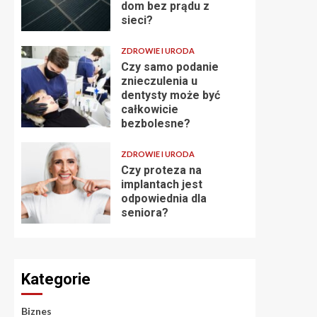
dom bez prądu z
sieci?
ZDROWIE I URODA
Czy samo podanie
znieczulenia u
dentysty może być
całkowicie
bezbolesne?
ZDROWIE I URODA
Czy proteza na
implantach jest
odpowiednia dla
seniora?
Kategorie
Biznes